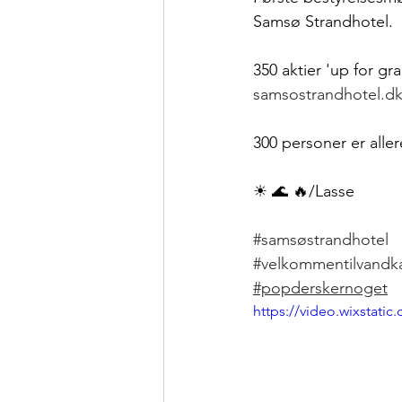
Samsø Strandhotel.
350 aktier 'up for gr
samsostrandhotel.d
300 personer er allere
☀ 🌊 🔥/Lasse
#samsøstrandhotel
#velkommentilvandk
#popderskernoget
https://video.wixstat