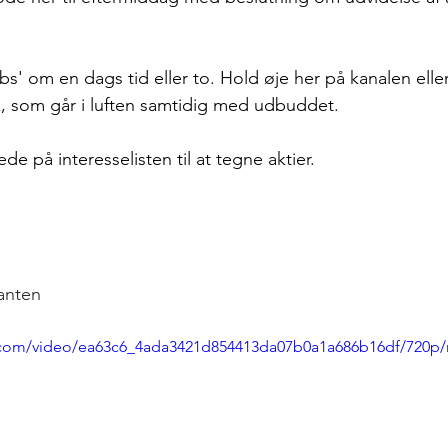
abs' om en dags tid eller to. Hold øje her på kanalen elle
k
, som går i luften samtidig med udbuddet.
de på interesselisten til at tegne aktier.
anten
ic.com/video/ea63c6_4ada3421d854413da07b0a1a686b16df/720p