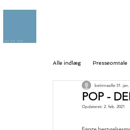
Alle indlæg
Presseomtale
betinnasille
31. jan.
POP - DE
Opdateret:
2. feb. 2021
Første bestyrelsesmø