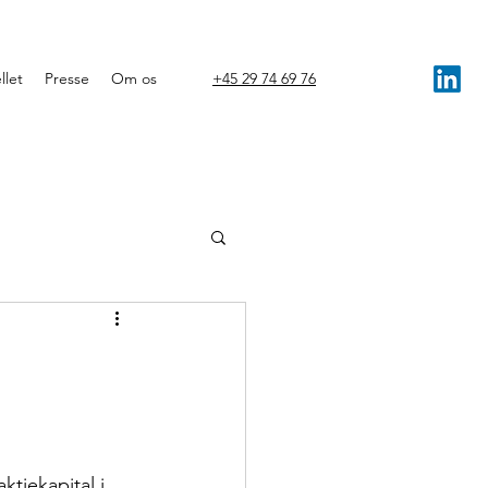
llet
Presse
Om os
+45 29 74 69 76
tiekapital i 