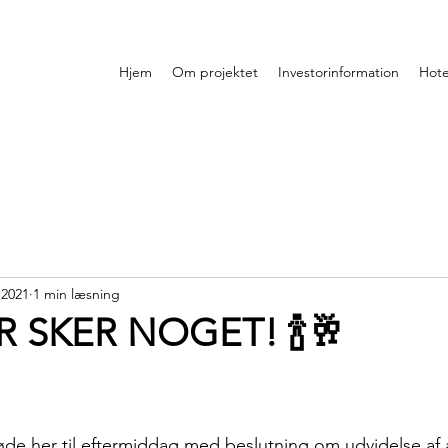
Hjem
Om projektet
Investorinformation
Hote
 2021
1 min læsning
R SKER NOGET! 🍾🥂
de her til eftermiddag med beslutning om udvidelse af ak