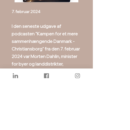
7. februar 2024
I den seneste udgave af
podcasten "Kampen for et mere
sammenhængende Danmark -
Christiansborg" fra den 7. februar
2024 var Morten Dahlin, minister
for byer og landdistrikter,
kirkeminister og minister for
nordisk samarbejde fra Venstre,
gæst.
I programmet diskuterede de det
kommende landdistriktspolitiske
udspil, der forventes fremlagt i
foråret 2024