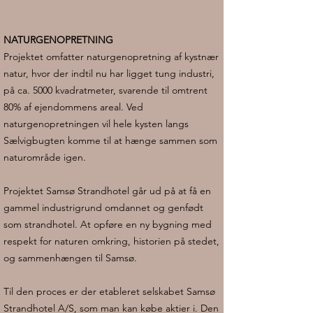
NATURGENOPRETNING
Projektet omfatter naturgenopretning af kystnær
natur, hvor der indtil nu har ligget tung industri,
på ca. 5000 kvadratmeter, svarende til omtrent
80% af ejendommens areal. Ved
naturgenopretningen vil hele kysten langs
Sælvigbugten komme til at hænge sammen som
naturområde igen.
Projektet Samsø Strandhotel går ud på at få en
gammel industrigrund omdannet og genfødt
som strandhotel. At opføre en ny bygning med
respekt for naturen omkring, historien på stedet,
og sammenhængen til Samsø.
Til den proces er der etableret selskabet Samsø
Strandhotel A/S, som man kan købe aktier i. Den