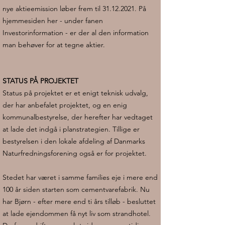
nye aktieemission løber frem til
31.12.2021
. På
hjemmesiden her - under fanen
Investorinformation - er der al den information
man behøver for at tegne aktier.
STATUS PÅ PROJEKTET
Status på projektet er et enigt teknisk udvalg,
der har anbefalet projektet, og en enig
kommunalbestyrelse, der herefter har vedtaget
at lade det indgå i planstrategien. Tillige er
bestyrelsen i den lokale afdeling af Danmarks
Naturfredningsforening også er for projektet.
Stedet har været i samme families eje i mere end
100 år siden starten som cementvarefabrik. Nu
har Bjørn - efter mere end ti års tilløb - besluttet
at lade ejendommen få nyt liv som strandhotel.