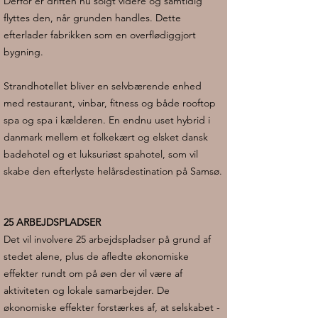
Derfor er driften nu solgt videre og samtidig
flyttes den, når grunden handles. Dette
efterlader fabrikken som en overflødiggjort
bygning.
Strandhotellet bliver en selvbærende enhed
med restaurant, vinbar, fitness og både rooftop
spa og spa i kælderen. En endnu uset hybrid i
danmark mellem et folkekært og elsket dansk
badehotel og et luksuriøst spahotel, som vil
skabe den efterlyste helårsdestination på Samsø.
25 ARBEJDSPLADSER
Det vil involvere 25 arbejdspladser på grund af
stedet alene, plus de afledte økonomiske
effekter rundt om på øen der vil være af
aktiviteten og lokale samarbejder. De
økonomiske effekter forstærkes af, at selskabet -