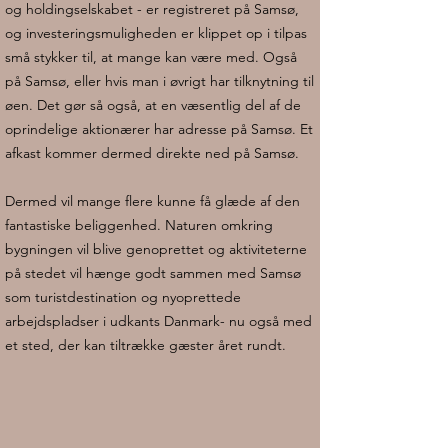
og holdingselskabet - er registreret på Samsø,
og investeringsmuligheden er klippet op i tilpas
små stykker til, at mange kan være med. Også
på Samsø, eller hvis man i øvrigt har tilknytning til
øen. Det gør så også, at en væsentlig del af de
oprindelige aktionærer har adresse på Samsø. Et
afkast kommer dermed direkte ned på Samsø.
Dermed vil mange flere kunne få glæde af den
fantastiske beliggenhed. Naturen omkring
bygningen vil blive genoprettet og aktiviteterne
på stedet vil hænge godt sammen med Samsø
som turistdestination og nyoprettede
arbejdspladser i udkants Danmark- nu også med
et sted, der kan tiltrække gæster året rundt.