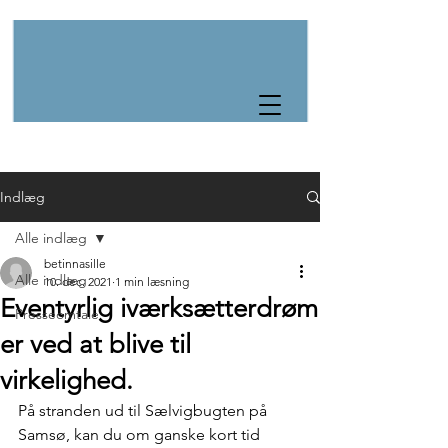
Indlæg
Alle indlæg
betinnasille
Alle indlæg
10. dec. 2021
1 min læsning
Eventyrlig iværksætterdrøm
Presseomtale
er ved at blive til
virkelighed.
På stranden ud til Sælvigbugten på 
Samsø, kan du om ganske kort tid 