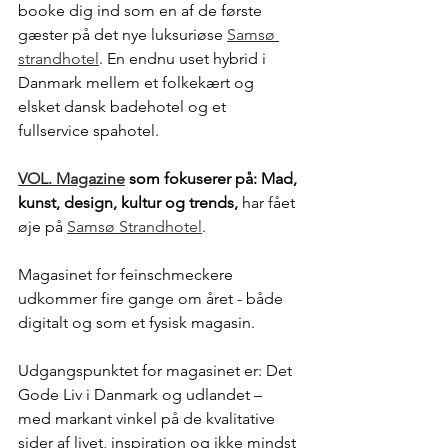
booke dig ind som en af de første 
gæster på det nye luksuriøse 
Samsø 
strandhotel
. En endnu uset hybrid i 
Danmark mellem et folkekært og 
elsket dansk badehotel og et 
fullservice spahotel. 
VOL. Magazine
 som fokuserer på: Mad, 
kunst, design, kultur og trends,
 har fået 
øje på 
Samsø Strandhotel
.
Magasinet for feinschmeckere 
udkommer fire gange om året - både 
digitalt og som et fysisk magasin.
Udgangspunktet for magasinet er: Det 
Gode Liv i Danmark og udlandet – 
med markant vinkel på de kvalitative 
sider af livet, inspiration og ikke mindst 