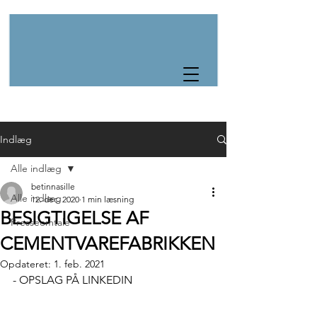
Indlæg
Alle indlæg
betinnasille
Alle indlæg
12. dec. 2020
1 min læsning
​BESIGTIGELSE AF
Presseomtale
CEMENTVAREFABRIKKEN
Opdateret:
1. feb. 2021
- OPSLAG PÅ LINKEDIN 