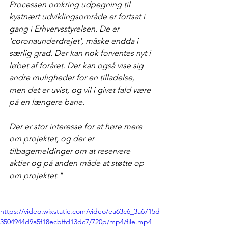
Processen omkring udpegning til 
kystnært udviklingsområde er fortsat i 
gang i Erhvervsstyrelsen. De er 
'coronaunderdrejet', måske endda i 
særlig grad. Der kan nok forventes nyt i 
løbet af foråret. Der kan også vise sig 
andre muligheder for en tilladelse, 
men det er uvist, og vil i givet fald være 
på en længere bane.
Der er stor interesse for at høre mere 
om projektet, og der er 
tilbagemeldinger om at reservere 
aktier og på anden måde at støtte op 
om projektet."
https://video.wixstatic.com/video/ea63c6_3a6715d
3504944d9a5f18ecbffd13dc7/720p/mp4/file.mp4